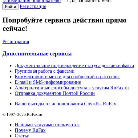
запоминания пользователя?
Да, запомнить меня
Регистрация
Войти
Попробуйте сервис
в действии прямо
сейчас!
Регистрация
Дополнительные сервисы
Документальное подтверждение статуса доставки факса
Групповая работа с факсами
Комментарии и метки для сообщений и рассылок
E-mail и SMS-информирование
Альтернативные способы доступа к услугам RuFax.ru
Отправка документов Почтой России
Ваши выгоды от использования Службы RuFax
© 1997–2025 RuFax.ru
Нашими услугами пользуются
Почему RuFax
Статьи